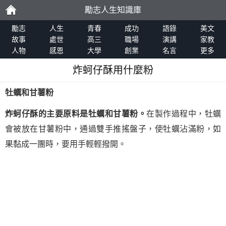
勵志人生知識庫
勵
勵志
人生
青春
成功
語錄
美文
故事
處世
高三
職場
演講
家教
人物
感恩
大學
創業
名言
更多
志
炸蚵仔酥用什麼粉
牡蠣和甘薯粉
炸蚵仔酥的主要原料是
牡蠣
和
甘薯粉
。
在製作過程中，牡蠣
會被放在甘薯粉中，通過雙手推搖盤子，使牡蠣沾滿粉，如
果黏成一團時，要用手輕輕撥開。