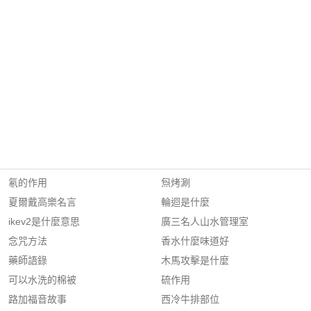
氡的作用
炰烤涮
夏爾戴高樂名言
輪迴是什麼
ikev2是什麼意思
廣三名人山水管理室
念咒方法
香水什麼味道好
藥師語錄
木馬攻擊是什麼
可以水洗的棉被
硫作用
路加福音故事
西冷牛排部位