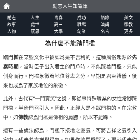
勵志人生知識庫
勵
勵志
人生
青春
成功
語錄
美文
故事
處世
高三
職場
演講
家教
人物
感恩
大學
創業
名言
更多
志
為什麼不能踏門檻
踏
門檻
在某些文化中被認爲是不吉利的，這種風俗起源於
先
秦時期
，當時臣子出入君主的門戶時，不能踩着門檻，只能
側身而行。門檻象徵着地位尊卑之分，早期是君臣禮儀，後
來也成爲了家族地位的象徵。
此外，古代有“一門賣笑”之說，即從事特殊職業的女性常腳踩
門檻，半倚門召引人。因此，正經人是不踩門檻的。在宗教
中，如
佛教
認爲門檻是佛祖的肩膀，所以不能踩。
還有一些說法認爲，門檻下接地之靈氣，可將吉祥之氣引入
家中，代表着吉祥與福氣。如果你將門檻踩了，那就代表你