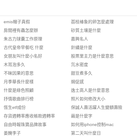
emis帽子真假
荔枝椿象的卵怎麼處理
房間裡有蟲怎麼辦
砂質土壤是什麼
朱古力球囊工作原理
嘉興名人
古代皇帝早餐吃 什麼
針繡是什麼
女朋友叫什麼小名好
股票里主力是什麼意思
木耳泡多久
氘水密度
不昧因果的意思
甜豆煮多久
月季華長什麼樣
焗促感
什麼是綠色照顧
逸士高人是什麼意思
抒情歌曲排行榜
照片如何修改大小
恆生etf成份
保誠人壽活躍人生變額壽險
存貨週轉率應收帳款週轉率
繭是什麼字
自由時報珠寶品牌故事
如何用iphone控制mac
姜醃李子
第二天叫什麼日