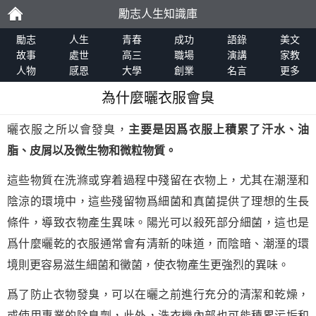
勵志人生知識庫
勵
勵志
人生
青春
成功
語錄
美文
故事
處世
高三
職場
演講
家教
人物
感恩
大學
創業
名言
更多
志
為什麼曬衣服會臭
曬衣服之所以會發臭，
主要是因爲衣服上積累了汗水、油
脂、皮屑以及微生物和微粒物質。
這些物質在洗滌或穿着過程中殘留在衣物上，尤其在潮溼和
陰涼的環境中，這些殘留物爲細菌和真菌提供了理想的生長
條件，導致衣物產生異味。陽光可以殺死部分細菌，這也是
爲什麼曬乾的衣服通常會有清新的味道，而陰暗、潮溼的環
境則更容易滋生細菌和黴菌，使衣物產生更強烈的異味。
爲了防止衣物發臭，可以在曬之前進行充分的清潔和乾燥，
或使用專業的除臭劑，此外，洗衣機內部也可能積累污垢和