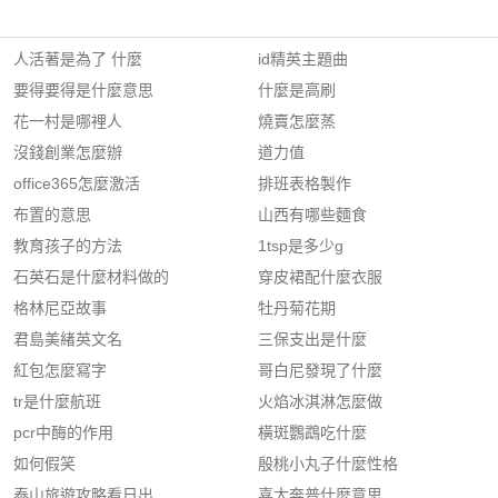
人活著是為了 什麼
id精英主題曲
要得要得是什麼意思
什麼是高刷
花一村是哪裡人
燒賣怎麼蒸
沒錢創業怎麼辦
道力值
office365怎麼激活
排班表格製作
布置的意思
山西有哪些麵食
教育孩子的方法
1tsp是多少g
石英石是什麼材料做的
穿皮裙配什麼衣服
格林尼亞故事
牡丹菊花期
君島美緖英文名
三保支出是什麼
紅包怎麼寫字
哥白尼發現了什麼
tr是什麼航班
火焰冰淇淋怎麼做
pcr中酶的作用
橫斑鸚鵡吃什麼
如何假笑
殷桃小丸子什麼性格
泰山旅遊攻略看日出
喜大奔普什麼意思