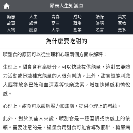
勵志人生知識庫
勵
勵志
人生
青春
成功
語錄
美文
故事
處世
高三
職場
演講
家教
人物
感恩
大學
創業
名言
更多
志
為什麼要吃甜的
喫甜食的原因可以從生理和心理兩個方面來解釋：
生理上。甜食含有高糖分，可以快速提供能量，這對需要體
力活動或迅速補充能量的人很有幫助。此外，甜食還能刺激
大腦釋放多巴胺和血清素等快樂激素，增加快樂感和愉悅
感。
心理上。甜食可以緩解壓力和焦慮，提供心理上的慰藉。
此外，對於某些人來說，喫甜食是一種習慣或情感上的依
賴。需要注意的是，過量食用甜食可能會導致肥胖、糖尿病