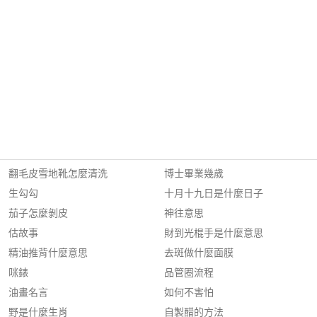
翻毛皮雪地靴怎麼清洗
博士畢業幾歲
生勾勾
十月十九日是什麼日子
茄子怎麼剝皮
神往意思
估故事
財到光棍手是什麼意思
精油推背什麼意思
去斑做什麼面膜
咪錶
品管圈流程
油畫名言
如何不害怕
野是什麼生肖
自製醋的方法