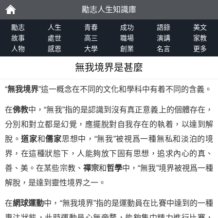
勵志人生知識庫
勵
勵志
人生
青春
成功
語錄
美文
故事
處世
高三
職場
演講
家教
人物
感恩
大學
創業
名言
更多
志
無我境界是甚麼
“
無我境界
”這一概念在不同的文化和學科中有着不同的含義。
在
佛教
中，“無我”指的是認識到沒有真正意義上的個體存在，
分別和對立都是幻覺，應擺脫對自我存在的執着，以達到解
脫。
道家
和
儒家
思想中，“無我”被視爲一種無私和淡泊的境
界，在這種狀態下，人能夠放下固有思想，追求內心的真、
善、美。在某些宗教、
禪宗
和
哲學
中，“無我”境界被視爲一種
解脫，是達到靈性境界之一。
在
網球運動
中，“無我境界”指的是運動員在比賽中達到的一種
專注狀態，此時運動員心無旁騖，能夠集中精力進行比賽，