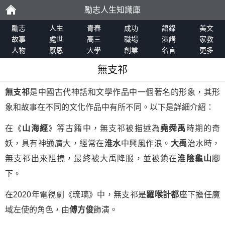
勵志人生知識庫
勵
勵志
人生
青春
成功
語錄
美文
故事
處世
高三
職場
演講
家教
人物
感恩
大學
創業
名言
更多
志
無支祁
無支祁
是中國古代神話和文學作品中一個著名的形象，其形
象和故事在不同的文化作品中有所不同。以下是詳細介紹：
在《
山海經
》等古籍中，無支祁被描述為
堯舜禹
時期的奇
妖，具有神通廣大，經常在
淮水
中興風作浪。
大禹
治水時，
無支祁出來阻撓，最終被大禹降服，並被鎖在
淮陰龜山
腳
下。
在2020年電視劇《琉璃》中，無支祁是
羅喉計都
座下擔任魔
域左使的角色，由
傅方俊
飾演。