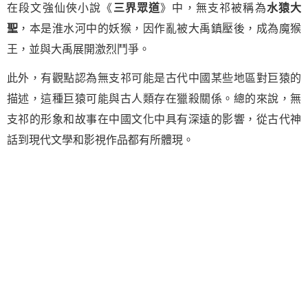
在段文強仙俠小說《
三界眾道
》中，無支祁被稱為
水猿大
聖
，本是淮水河中的妖猴，因作亂被大禹鎮壓後，成為魔猴
王，並與大禹展開激烈鬥爭。
此外，有觀點認為無支祁可能是古代中國某些地區對巨猿的
描述，這種巨猿可能與古人類存在獵殺關係。總的來說，無
支祁的形象和故事在中國文化中具有深遠的影響，從古代神
話到現代文學和影視作品都有所體現。