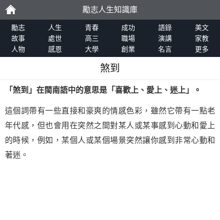
勵志人生知識庫
勵
勵志
人生
青春
成功
語錄
美文
故事
處世
高三
職場
演講
家教
人物
感恩
大學
創業
名言
更多
志
煞到
「
煞到
」在
閩南語
中的意思是「喜歡上、愛上、迷上」。
這個詞帶有一些直接和豪爽的情感色彩，雖然它帶有一點老
年代感，但也會用在突然之間對某人或某事感到心動和愛上
的時候，例如，某個人或某個場景突然讓你感到非常心動和
著迷。