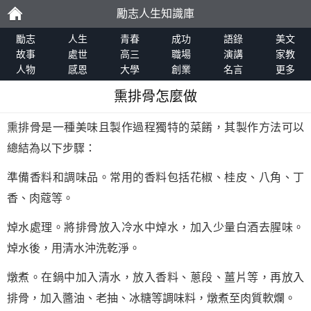
勵志人生知識庫
勵
勵志
人生
青春
成功
語錄
美文
故事
處世
高三
職場
演講
家教
人物
感恩
大學
創業
名言
更多
志
熏排骨怎麼做
熏排骨是一種美味且製作過程獨特的菜餚，其製作方法可以
總結為以下步驟：
準備香料和調味品。常用的香料包括花椒、桂皮、八角、丁
香、肉蔻等。
焯水處理。將排骨放入冷水中焯水，加入少量白酒去腥味。
焯水後，用清水沖洗乾淨。
燉煮。在鍋中加入清水，放入香料、蔥段、薑片等，再放入
排骨，加入醬油、老抽、冰糖等調味料，燉煮至肉質軟爛。