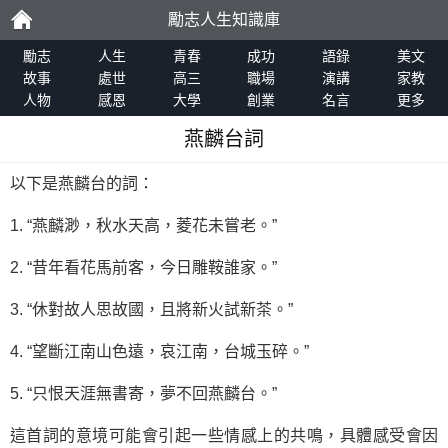
勵志人生知識庫
勵
勵志
人生
青春
成功
語錄
美文
故事
處世
高三
職場
演講
家教
人物
感恩
大學
創業
名言
更多
志
燕麟台詞
以下是燕麟台的詞：
1. “燕麟渺，秋水天高，菱花未嘗老。”
2. “昔年看花馬前客，今日雕鞍誰家。”
3. “休對故人思故國，且將新火試新茶。”
4. “望斷江南山色遠，哀江南，台城玉碎。”
5. “只恨天涯無書寄，夢不回燕麟台。”
這首詞的意境可能會引起一些情感上的共鳴，具體感受會因