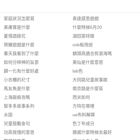
家庭狀況怎麼寫
表達感恩遊戲
美膚寶是什麼
什麼時候6月20
愛情語錄花
湖田窯特徵
榮耀遊戲是什麼
osb板用途
春天我看到了什麼
額頭高適合剪瀏海嗎
如何分辨神的旨意
美仙是什麼意思
歸一化有什麼好處
lab色
小衣櫃的尺寸
大同路兒童故事館
馬友魚是什麼
南京路是什麼區
上海敲痲攻略
西米如何
智多多故事系列
方特在哪裡
水固
ue布料解算
兒童鼓勵金句
色丁布成分
功高我慢的意思
挪威什麼時候去最好