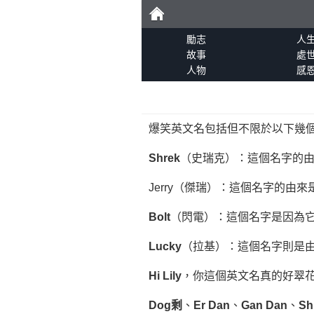
勵
勵志
人
故事
處
人物
感
志
爆笑英文名包括但不限於以下幾
Shrek
（史瑞克）：這個名字的
Jerry（傑瑞）：這個名字的
Bolt
（閃電）：這個名字是因為
Lucky
（拉基）：這個名字則是
Hi Lily
，你這個英文名真的好翠
Dog剩
、
Er Dan
、
Gan Dan
、
Sh