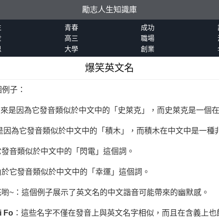
勵志人生知識庫
生
青春
成功
世
高三
職場
恩
大學
創業
爆笑英文名
個例子：
由來是因為它發音類似於中文中的「史萊克」，而史萊克是一個
由來是因為它發音類似於中文中的「積木」，而積木在中文中是一種
它發音類似於中文中的「閃電」這個詞。
由於它發音類似於中文中的「幸運」這個詞。
花喲~：這個例子展示了英文名的中文諧音可能帶來的幽默感。
i Fo
：這些名字不僅在發音上與英文名字相似，而且在含義上也