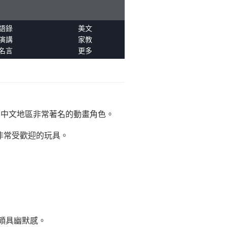
語錄
美文
演講
家教
名言
更多
在中文地區非常著名的動畫角色。
非常受歡迎的玩具。
頗具幽默感。