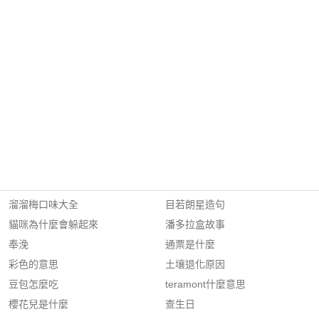
溜溜梅口味大全
目若朗星造句
貓咪為什麼會躲起來
潘多拉盒故事
奉浼
通票是什麼
彩色的意思
土壤退化原因
豆包怎麼吃
teramont什麼意思
櫻花兒是什麼
查生日