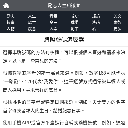
勵志人生知識庫
勵
勵志
人生
青春
成功
語錄
美文
故事
處世
高三
職場
演講
家教
人物
感恩
大學
創業
名言
更多
志
牌照號碼怎麼選
選擇車牌號碼的方法有多種，可以根據個人喜好和需求來決
定。以下是一些常見的方法：
根據數字或字母的諧音寓意來選。例如，數字168可能代表
“一路發”，520代表“我愛你”。這種選號方式通常被年輕人或
商人採用，尋求吉祥的寓意。
根據姓名的首字母或特定日期來選。例如，夫妻雙方的名字
首字母或者親人的生日、結婚紀念日等。
使用手機APP或官方平臺進行自編或隨機選號。例如，通過