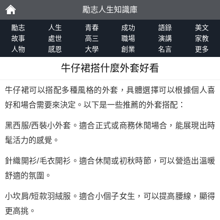
勵志人生知識庫
勵
勵志
人生
青春
成功
語錄
美文
故事
處世
高三
職場
演講
家教
人物
感恩
大學
創業
名言
更多
志
牛仔裙搭什麼外套好看
牛仔裙可以搭配多種風格的外套，具體選擇可以根據個人喜
好和場合需要來決定。以下是一些推薦的外套搭配：
黑西服/西裝小外套。適合正式或商務休閒場合，能展現出時
髦活力的感覺。
針織開衫/毛衣開衫。適合休閒或初秋時節，可以營造出溫暖
舒適的氛圍。
小坎肩/短款羽絨服。適合小個子女生，可以提高腰線，顯得
更高挑。