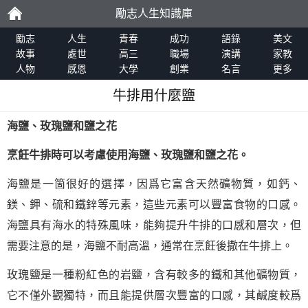
勵志人生知識庫
勵
勵志
人生
青春
成功
語錄
美文
故事
處世
高三
職場
演講
家教
人物
感恩
大學
創業
名言
更多
志
牛排用什麼鹽
海鹽、玫瑰鹽和鹽之花
烹飪牛排時可以考慮使用海鹽、玫瑰鹽和鹽之花。
海鹽是一箇很好的選擇，因爲它富含天然礦物質，如鈣、
鎂、鉀、硫和鐵鋅等元素，這些元素可以豐富食物的口感。
海鹽具有海水的特殊風味，能夠提升牛排的口感和層次，但
需要注意的是，海鹽不耐高溫，通常在烹飪後撒在牛排上。
玫瑰鹽是一種粉紅色的岩鹽，含有較多的鐵和其他礦物質，
它不僅外觀獨特，而且能提供層次豐富的口感，其鹹度較爲