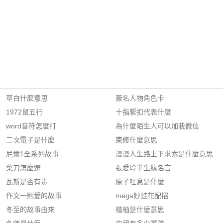
草白什麼意思
簽名人物角色卡
1972鼠五行
十指緊扣代表什麼
word音符怎麼打
為什麼陌生人可以加我微信
二次電子是什麼
束修什麼意思
尼爾1全系列故事
漫漫人生路上下求索是什麼意思
菜刀怎麼選
張愛玲半生緣名言
瓦斯是否有毒
原子吐息是什麼
作文一則愛的故事
mega妙蛙花配招
冬至的故事由來
橘柚是什麼意思