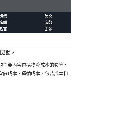
語錄
美文
演講
家教
名言
更多
理活動。
的主要內容包括物流成本的覈算、
倉儲成本、運輸成本、包裝成本和