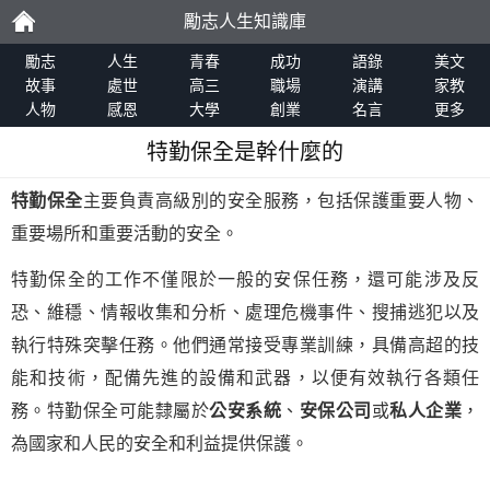
勵志人生知識庫
勵
勵志
人生
青春
成功
語錄
美文
故事
處世
高三
職場
演講
家教
人物
感恩
大學
創業
名言
更多
志
特勤保全是幹什麼的
特勤保全
主要負責高級別的安全服務，包括保護重要人物、
重要場所和重要活動的安全。
特勤保全的工作不僅限於一般的安保任務，還可能涉及反
恐、維穩、情報收集和分析、處理危機事件、搜捕逃犯以及
執行特殊突擊任務。他們通常接受專業訓練，具備高超的技
能和技術，配備先進的設備和武器，以便有效執行各類任
務。特勤保全可能隸屬於
公安系統
、
安保公司
或
私人企業
，
為國家和人民的安全和利益提供保護。