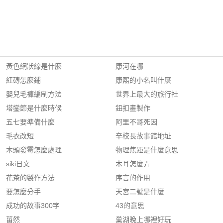
黃色網狀線是什麼
康河在哪
紅磚怎麼鋪
康熙的小名叫什麼
嬰兒毛褲編制方法
世界上最大的旅行社
塔鑾節是什麼時候
鈕扣畫製作
五七要準備什麼
阿里不哥死因
毛衣改短
辛校長故事館地址
木頭發霉怎麼處理
物理焦距是什麼意思
siki日文
木耳怎麼弄
花茶的製作方法
序言的作用
要怎麼分手
天宮二號是什麼
成功的故事300字
43的意思
菑然
巢湖晚上哪裡好玩