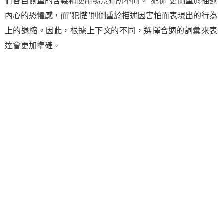
們各自側重的含義和使用場景有所不同。"犯怵"更側重於描述
內心的恐懼感，而"犯憷"則側重於描述因害怕而表現出的行為
上的退縮。因此，根據上下文的不同，選擇合適的詞彙來表
達會更加準確。