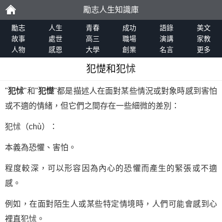
勵志人生知識庫
勵
勵志
人生
青春
成功
語錄
美文
故事
處世
高三
職場
演講
家教
人物
感恩
大學
創業
名言
更多
志
犯憷和犯怵
"
犯怵
"和"
犯憷
"都是描述人在面對某些情況或對象時感到害怕
或不適的情緒，但它們之間存在一些細微的差別：
犯怵（chù）：
本義為恐懼、害怕。
程度較深，可以形容因為內心的恐懼而產生的緊張或不適
感。
例如，在面對陌生人或某些特定情境時，人們可能會感到心
裡直犯怵。