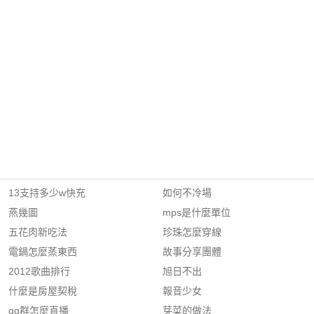
13支持多少w快充
如何不冷場
燕幾圖
mps是什麼單位
五花肉新吃法
珍珠怎麼穿線
電鍋怎麼蒸東西
故事分享團體
2012歌曲排行
旭日不出
什麼是房屋契稅
報音少女
qq群怎麼直播
芽菜的做法