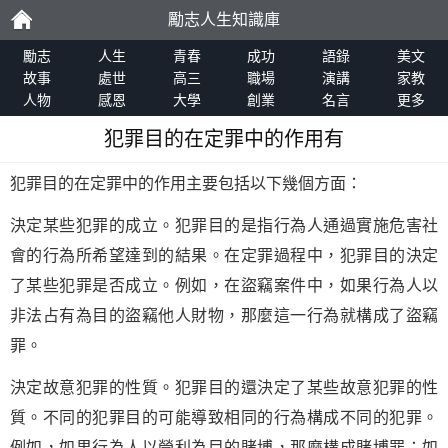
勵志人生知識庫
勵
勵志
人生
青春
成功
語錄
美文
故事
處世
高三
職場
演講
家教
人物
感恩
大學
創業
名言
更多
志
犯罪目的在定罪中的作用有
犯罪目的在定罪中的作用主要包括以下幾個方面：
決定某些犯罪的成立。犯罪目的是指行為人通過實施危害社
會的行為所希望達到的結果。在定罪過程中，犯罪目的決定
了某些犯罪是否成立。例如，在盜竊案件中，如果行為人以
非法占有為目的盜竊他人財物，那麼這一行為就構成了盜竊
罪。
決定故意犯罪的性質。犯罪目的還決定了某些故意犯罪的性
質。不同的犯罪目的可能導致相同的行為構成不同的犯罪。
例如，如果行為人以營利為目的賭博，那麼構成賭博罪；如