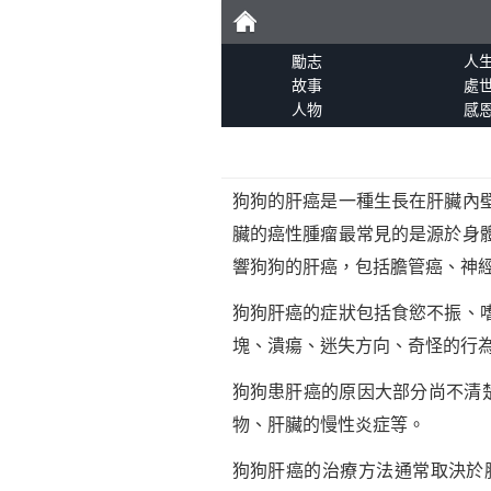
勵
勵志
人
故事
處
人物
感
志
狗狗的肝癌是一種生長在肝臟內
臟的癌性腫瘤最常見的是源於身
響狗狗的肝癌，包括膽管癌、神經
狗狗肝癌的症狀包括食慾不振、
塊、潰瘍、迷失方向、奇怪的行
狗狗患肝癌的原因大部分尚不清
物、肝臟的慢性炎症等。
狗狗肝癌的治療方法通常取決於