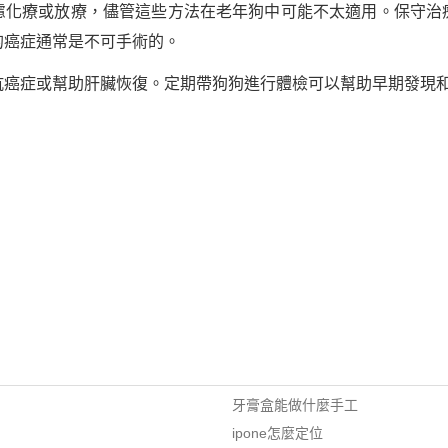
慮化療或放療，儘管這些方法在老年狗中可能不太適用。保守治
的癌症通常是不可手術的。
抗癌症或幫助肝臟恢復。定期帶狗狗進行體檢可以幫助早期發現
牙膏盒能做什麼手工
ipone怎麼定位