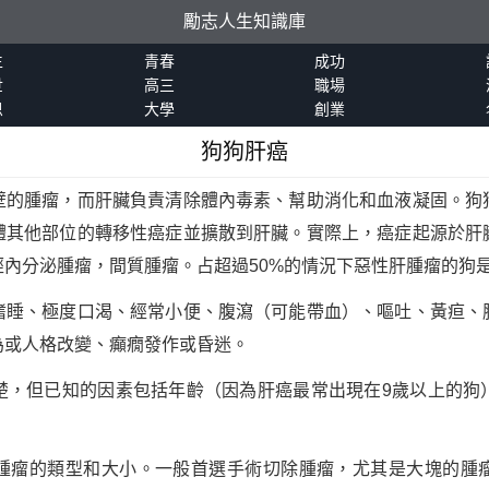
勵志人生知識庫
生
青春
成功
世
高三
職場
恩
大學
創業
狗狗肝癌
壁的腫瘤，而肝臟負責清除體內毒素、幫助消化和血液凝固。狗
體其他部位的轉移性癌症並擴散到肝臟。實際上，癌症起源於肝
內分泌腫瘤，間質腫瘤。占超過50%的情況下惡性肝腫瘤的狗
嗜睡、極度口渴、經常小便、腹瀉（可能帶血）、嘔吐、黃疸、
為或人格改變、癲癇發作或昏迷。
楚，但已知的因素包括年齡（因為肝癌最常出現在9歲以上的狗
腫瘤的類型和大小。一般首選手術切除腫瘤，尤其是大塊的腫