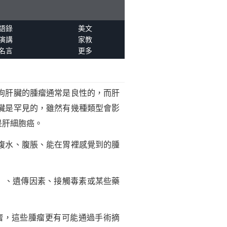
語錄
美文
演講
家教
名言
更多
狗肝臟的腫瘤通常是良性的，而肝
臟是罕見的，雖然有幾種類型會影
是肝細胞癌。
腹水、腹脹、能在胃裡感覺到的腫
）、遺傳因素、接觸毒素或某些藥
瘤，這些腫瘤更有可能通過手術摘