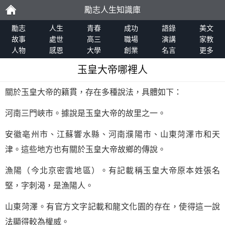
勵志人生知識庫
勵
勵志
人生
青春
成功
語錄
美文
故事
處世
高三
職場
演講
家教
人物
感恩
大學
創業
名言
更多
志
玉皇大帝哪裡人
關於玉皇大帝的籍貫，存在多種說法，具體如下：
河南三門峽市。據說是玉皇大帝的故里之一。
安徽亳州市、江蘇響水縣、河南濮陽市、山東菏澤市和天
津。這些地方也有關於玉皇大帝故鄉的傳說。
漁陽（今北京密雲地區）。有記載稱玉皇大帝原本姓張名
堅，字刺渴，是漁陽人。
山東菏澤。有官方文字記載和龍文化園的存在，使得這一說
法顯得較為權威。