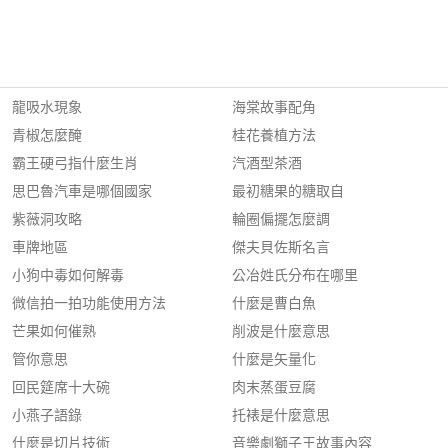
龍吸水現象
海棠故事配角
青椒怎麼醃
桂花養植方法
霸王硬弓指什麼生肖
汽酒型茶酒
思巴魯汽車是哪個國家
最初糖果的糖取自
紫薇洞攻略
輪圈偏擺怎麼調
車牌地區
傑夫貝佐斯名言
小狗中毒如何解毒
公冶姓氏分布在哪里
微信拍一拍功能使用方法
什麼是曹白魚
芒果如何催熟
削波是什麼意思
管你意思
什麼是矢量化
回民筵席十大碗
肉末蒸蛋豆腐
小燕子語錄
托裱是什麼意思
什麼是切片技術
音樂劇獅子王故事內容