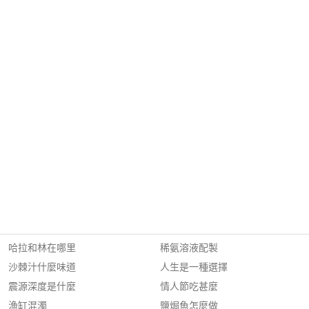
哈拉和林在哪里
稀氨溶液配製
沙棘汁什麼味道
人生是一種選擇
震源深度是什麼
情人節吃甚麼
漁缸混濁
鹽焗魚怎麼做