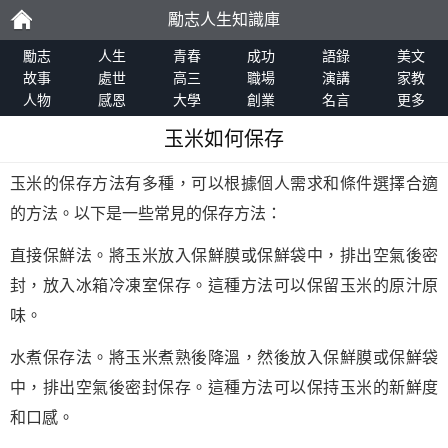
勵志人生知識庫
勵
勵志
人生
青春
成功
語錄
美文
故事
處世
高三
職場
演講
家教
人物
感恩
大學
創業
名言
更多
志
玉米如何保存
玉米的保存方法有多種，可以根據個人需求和條件選擇合適
的方法。以下是一些常見的保存方法：
直接保鮮法。將玉米放入保鮮膜或保鮮袋中，排出空氣後密
封，放入冰箱冷凍室保存。這種方法可以保留玉米的原汁原
味。
水煮保存法。將玉米煮熟後降溫，然後放入保鮮膜或保鮮袋
中，排出空氣後密封保存。這種方法可以保持玉米的新鮮度
和口感。