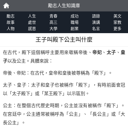
勵志人生知識庫
勵
勵志
人生
青春
成功
語錄
美文
故事
處世
高三
職場
演講
家教
人物
感恩
大學
創業
名言
更多
志
王子叫殿下公主叫什麼
在古代，殿下這個稱呼主要用來敬稱帝後、
帝妃
、
太子
、
皇
子
以及公主。具體來說：
帝後、帝妃：在古代，皇帝和皇後被尊稱為「殿下」。
太子、皇子：太子和皇子也被稱作「殿下」，有時前面會冠
以「太子殿下」或「某王殿下」以示區別。
公主：在整個古代歷史時期，公主並沒有被稱作「殿下」。
在宮廷中，公主通常被稱呼為「公主」、「長公主」或「大
長公主」。