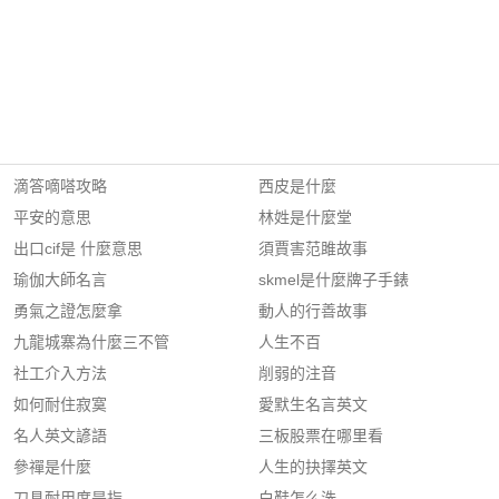
滴答嘀嗒攻略
西皮是什麼
平安的意思
林姓是什麼堂
出口cif是 什麼意思
須賈害范雎故事
瑜伽大師名言
skmel是什麼牌子手錶
勇氣之證怎麼拿
動人的行善故事
九龍城寨為什麼三不管
人生不百
社工介入方法
削弱的注音
如何耐住寂寞
愛默生名言英文
名人英文諺語
三板股票在哪里看
參禪是什麼
人生的抉擇英文
刀具耐用度是指
白鞋怎么洗