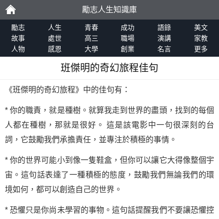
勵志人生知識庫
勵
勵志
人生
青春
成功
語錄
美文
故事
處世
高三
職場
演講
家教
人物
感恩
大學
創業
名言
更多
志
班傑明的奇幻旅程佳句
《班傑明的奇幻旅程》中的佳句有：
* 你的職責，就是種樹。就算我走到世界的盡頭，找到的每個
人都在種樹，那就是很好。 這是該電影中一句很深刻的台
詞，它鼓勵我們承擔責任，並專注於積極的事情。
* 你的世界可能小到像一隻鞋盒，但你可以讓它大得像整個宇
宙。這句話表達了一種積極的態度，鼓勵我們無論我們的環
境如何，都可以創造自己的世界。
* 恐懼只是你尚未學習的事物。這句話提醒我們不要讓恐懼控