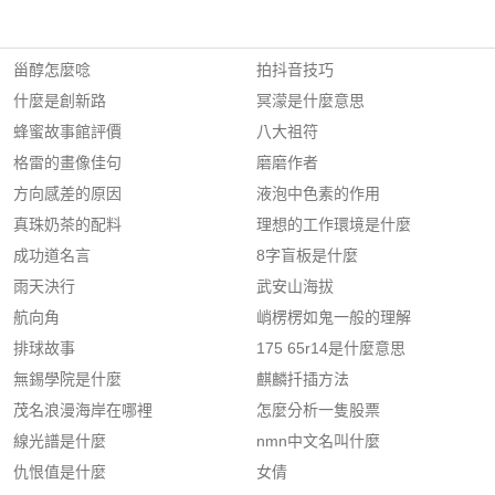
甾醇怎麼唸
拍抖音技巧
什麼是創新路
冥濛是什麼意思
蜂蜜故事館評價
八大祖符
格雷的畫像佳句
磨磨作者
方向感差的原因
液泡中色素的作用
真珠奶茶的配料
理想的工作環境是什麼
成功道名言
8字盲板是什麼
雨天決行
武安山海拔
航向角
峭楞楞如鬼一般的理解
排球故事
175 65r14是什麼意思
無錫學院是什麼
麒麟扦插方法
茂名浪漫海岸在哪裡
怎麼分析一隻股票
線光譜是什麼
nmn中文名叫什麼
仇恨值是什麼
女倩