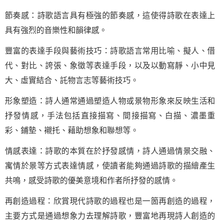
節奏感：詩歌語言具有極強的節奏感，這使得詩歌在表達上
具有強烈的音樂性和韻律感。
豐富的表達手段與藝術技巧：詩歌語言常用比喻、擬人、借
代、對比、誇張、象徵等表達手段，以及以動寫靜、小中見
大、虛實結合、託物言志等藝術技巧。
形象塑造：詩人通常通過塑造人物或景物形象來反映生活和
抒發情感，手法包括直接描寫、間接描寫、白描、濃墨重
彩、鋪墊、襯托、藉助想象和聯想等。
情感表達：詩歌的本質在於抒發感情，詩人通過情景交融、
寓情於景等方式表達情感，使讀者能夠通過詩歌的描繪產生
共鳴，感受詩歌的優美意境和作者所抒發的感情。
再創造過程：欣賞現代詩歌的過程也是一箇再創造的過程，
主要方式是通過想象力去理解詩歌，豐富地再現詩人創造的