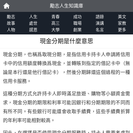
勵志人生知識庫
勵
勵志
人生
青春
成功
語錄
美文
故事
處世
高三
職場
演講
家教
人物
感恩
大學
創業
名言
更多
志
現金分期是什麼意思
現金分期，也稱爲取現分期，是指信用卡持卡人申請將信用
卡中的信用額度轉換爲現金，並轉賬到指定的借記卡中（無
論是本行還是他行借記卡），然後分期歸還這個過程的一種
信用卡服務。
這種分期方式允許持卡人即時滿足旅遊、購物等小額資金需
求，現金分期的期限和利率可能因銀行和分期期限的不同而
有所不同。有些銀行可能還會收取手續費，這些手續費折算
的年利率可能相對較高。
因此，在選擇是否使用現金分期服務時，持卡人需要考慮到