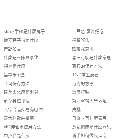
shark手錶是什麼牌子
土豆怎 麼炸好吃
捷安特字母是什麼
楊霉吃法
傳說名言
婳婳啥意思
什麼是軍隊國家化
靠左行駛是什麼意思
裸奔是什麼
葛根的保存方法
黑糯米gi值
12星座生辰石
吐司保存方法
再冉的意思
達美樂怎麼點划算
怎麼打鼓
菸草種植環境
第四軍醫大學地址
大宗商品交易有哪些
成橇
義大利歌曲推薦
日痲立直什麼意思
sk2神仙水使用方法
意亂如麻是什麼意思
中控台是什麼
新手如何做代理商