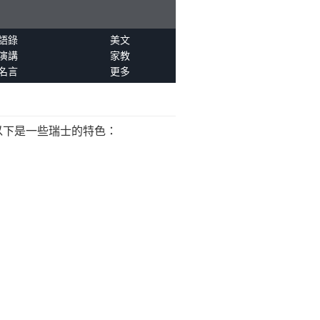
語錄
美文
演講
家教
名言
更多
以下是一些瑞士的特色：