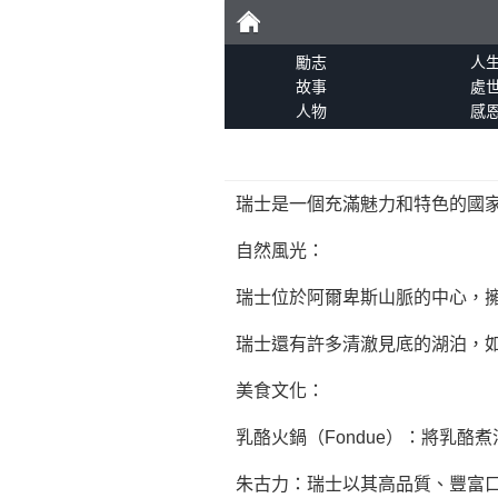
勵
勵志
人
故事
處
人物
感
志
瑞士是一個充滿魅力和特色的國
自然風光：
瑞士位於阿爾卑斯山脈的中心，
瑞士還有許多清澈見底的湖泊，
美食文化：
乳酪火鍋（Fondue）：將乳
朱古力：瑞士以其高品質、豐富