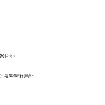
。
輕鬆愉快。
文化遺產和旅行體驗。