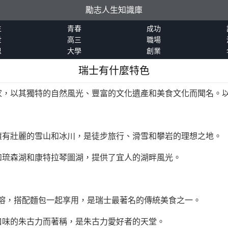
勵志人生知識庫
生
青春
成功
世
高三
職場
恩
大學
創業
瑞士有什麼特色
家，以其獨特的自然風光、豐富的文化遺產和美食文化而聞名。
擁有壯麗的雪山和冰川，是徒步旅行、滑雪和攀岩的理想之地。
如琉森湖和康特拉琴圖湖，提供了宜人的湖畔風光。
酪煮溶，搭配麵包一起享用，是瑞士最著名的傳統美食之一。
口味的朱古力而著稱，是朱古力愛好者的天堂。