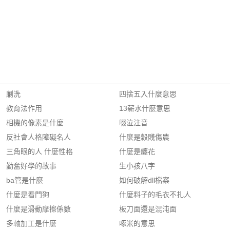
劆洗
四捨五入什麼意思
教育法作用
13薪水什麼意思
相機的像素是什麼
啜泣注音
反社會人格障礙名人
什麼是穀賤傷農
三角眼的人 什麼性格
什麼是纏花
勤奮好學的故事
生小孩八字
ba管是什麼
如何破解dll檔案
什麼是看門狗
什麼料子的毛衣不扎人
什麼是滑動摩擦係數
板刀面還是混沌面
多軸加工是什麼
啄米的意思