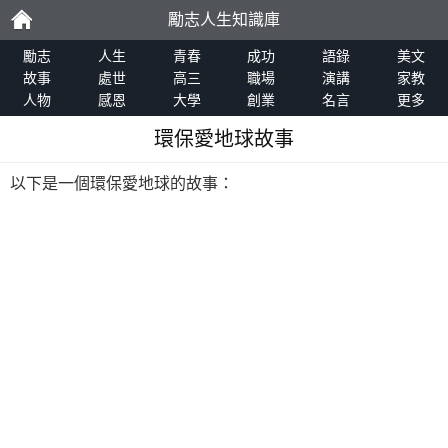
勵志人生知識庫
勵
勵志
人生
青春
成功
語錄
美文
故事
處世
高三
職場
演講
家教
人物
感恩
大學
創業
名言
更多
志
環保愛地球故事
以下是一個環保愛地球的故事：