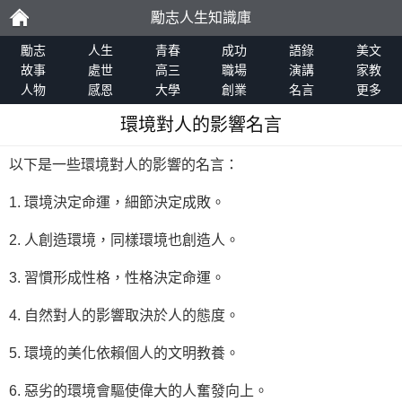
勵志人生知識庫
勵
勵志
人生
青春
成功
語錄
美文
故事
處世
高三
職場
演講
家教
人物
感恩
大學
創業
名言
更多
志
環境對人的影響名言
以下是一些環境對人的影響的名言：
1. 環境決定命運，細節決定成敗。
2. 人創造環境，同樣環境也創造人。
3. 習慣形成性格，性格決定命運。
4. 自然對人的影響取決於人的態度。
5. 環境的美化依賴個人的文明教養。
6. 惡劣的環境會驅使偉大的人奮發向上。