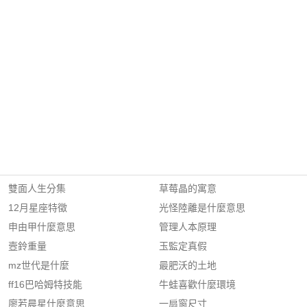
雙面人生分集
草莓晶的寓意
12月星座特徵
光怪陸離是什麼意思
申由甲什麼意思
管理人本原理
壼鈴重量
玉監定真假
mz世代是什麼
最肥沃的土地
ff16巴哈姆特技能
牛蛙喜歡什麼環境
廖若晨星什麼意思
一扇窗尺寸