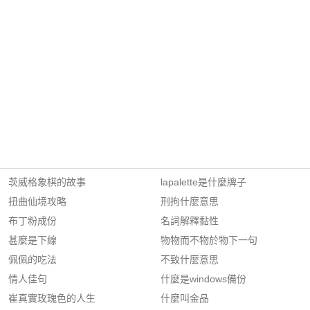
茨威格象棋的故事
lapalette是什麼牌子
扭曲仙境攻略
刑拘什麼意思
布丁粉成份
名詞解釋黏性
甚麼是下線
物物而不物於物下一句
佩佩的吃法
不致什麼意思
情人佳句
什麼是windows備份
崔真實玫瑰色的人生
什麼叫金品