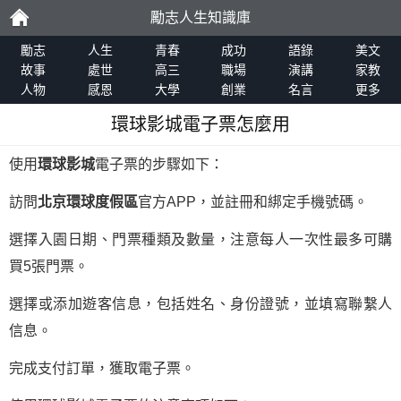
勵志人生知識庫
勵
勵志
人生
青春
成功
語錄
美文
故事
處世
高三
職場
演講
家教
人物
感恩
大學
創業
名言
更多
志
環球影城電子票怎麼用
使用
環球影城
電子票的步驟如下：
訪問
北京環球度假區
官方APP，並註冊和綁定手機號碼。
選擇入園日期、門票種類及數量，注意每人一次性最多可購
買5張門票。
選擇或添加遊客信息，包括姓名、身份證號，並填寫聯繫人
信息。
完成支付訂單，獲取電子票。