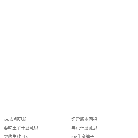
ios去哪更新
迅雷版本回退
要吃土了什麼意思
無忌什麼意思
契約生效日期
joy什麼牌子