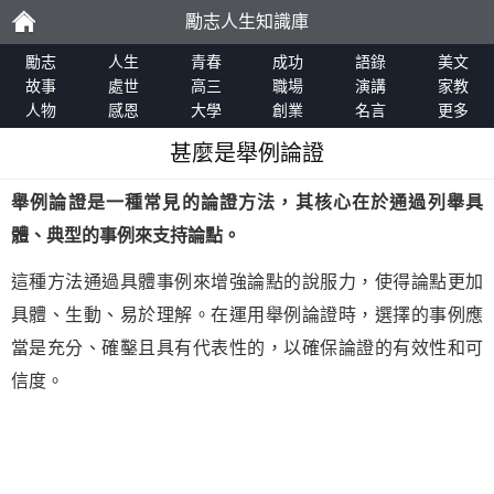
勵志人生知識庫
勵
勵志
人生
青春
成功
語錄
美文
故事
處世
高三
職場
演講
家教
人物
感恩
大學
創業
名言
更多
志
甚麼是舉例論證
舉例論證是一種常見的論證方法，其核心在於通過列舉具
體、典型的事例來支持論點。
這種方法通過具體事例來增強論點的說服力，使得論點更加
具體、生動、易於理解。在運用舉例論證時，選擇的事例應
當是充分、確鑿且具有代表性的，以確保論證的有效性和可
信度。