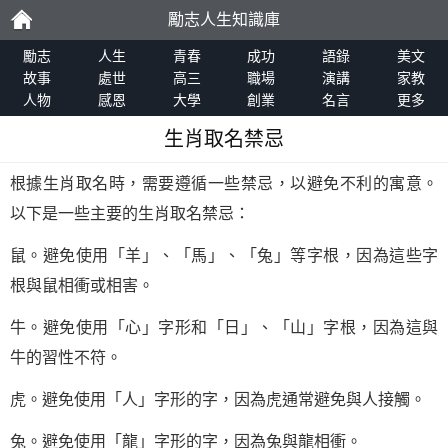
勵志人生知識庫
勵
勵志
人生
青春
成功
語錄
美文
故事
處世
高三
職場
演講
家教
人物
感恩
大學
創業
名言
更多
志
生肖取名禁忌
根據生肖取名時，需要遵循一些禁忌，以避免不利的寓意。
以下是一些主要的生肖取名禁忌：
鼠。避免使用「羊」、「馬」、「兔」等字根，因為這些字
根與鼠相衝或相害。
牛。避免使用「心」字形和「日」、「山」字根，因為這與
牛的習性不符。
虎。避免使用「人」字形的字，因為虎通常避免與人接觸。
兔。避免使用「龍」字形的字，因為兔與龍相衝。