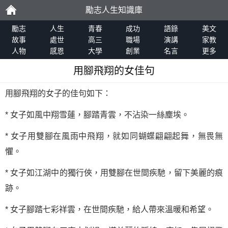
勵志人生知識庫
勵
勵志
人生
青春
成功
語錄
美文
故事
處世
高三
職場
演講
家教
人物
感恩
大學
創業
名言
更多
志
用腳飛翔的女佳句
用腳飛翔的女子的佳句如下：
* 女子如風中翔雪蓮，腳踏青雲，不沾染一絲塵埃。
* 女子用雙腳在風雨中飛翔，就如同蝴蝶翩翩起舞，無畏無
懼。
* 女子如江湖中的獨行俠，用雙腳在世間疾馳，留下美麗的痕
跡。
* 女子腳踏七彩祥雲，在世間疾馳，給人帶來溫暖和希望。