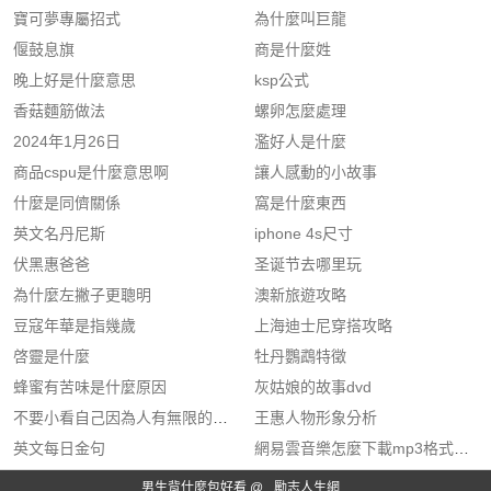
寶可夢專屬招式
為什麼叫巨龍
偃鼓息旗
商是什麼姓
晚上好是什麼意思
ksp公式
香菇麵筋做法
螺卵怎麼處理
2024年1月26日
濫好人是什麼
商品cspu是什麼意思啊
讓人感動的小故事
什麼是同儕關係
窩是什麼東西
英文名丹尼斯
iphone 4s尺寸
伏黑惠爸爸
圣诞节去哪里玩
為什麼左撇子更聰明
澳新旅遊攻略
豆寇年華是指幾歲
上海迪士尼穿搭攻略
啓靈是什麼
牡丹鸚鵡特徵
蜂蜜有苦味是什麼原因
灰姑娘的故事dvd
不要小看自己因為人有無限的可能
王惠人物形象分析
英文每日金句
網易雲音樂怎麼下載mp3格式的歌
男生背什麼包好看 @
勵志人生網