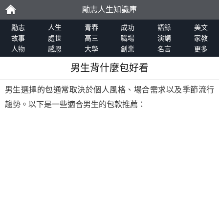
勵志人生知識庫
勵
勵志
人生
青春
成功
語錄
美文
故事
處世
高三
職場
演講
家教
人物
感恩
大學
創業
名言
更多
志
男生背什麼包好看
男生選擇的包通常取決於個人風格、場合需求以及季節流行
趨勢。以下是一些適合男生的包款推薦：