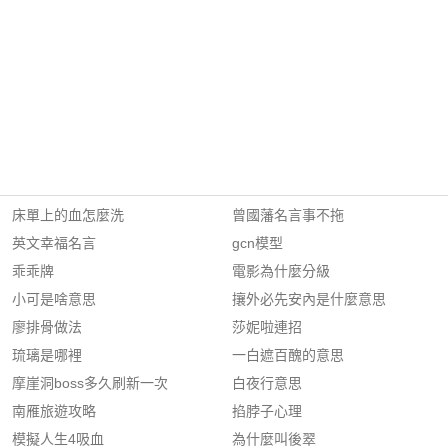
床單上的血怎麼洗
曾國藩名言事不拖
英文幸福名言
gcn模型
乖乖牌
電影為什麼分級
小可是啥意思
攘外必先安內是什麼意思
廖排骨做法
莎妮啦連招
琉璃是哪裡
一白遮百醜的意思
摩崖洞boss多久刷新一次
白夜行意思
南雁旅遊攻略
掐脖子心理
模擬人生4吸血
為什麼叫後翠