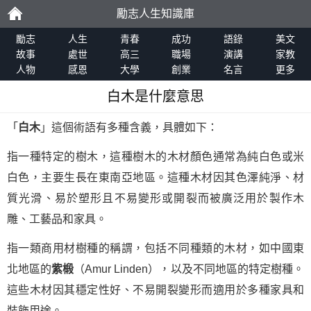
勵志人生知識庫
勵
勵志
人生
青春
成功
語錄
美文
故事
處世
高三
職場
演講
家教
人物
感恩
大學
創業
名言
更多
志
白木是什麼意思
「
白木
」這個術語有多種含義，具體如下：
指一種特定的樹木，這種樹木的木材顏色通常為純白色或米
白色，主要生長在東南亞地區。這種木材因其色澤純淨、材
質光滑、易於塑形且不易變形或開裂而被廣泛用於製作木
雕、工藝品和家具。
指一類商用材樹種的稱謂，包括不同種類的木材，如中國東
北地區的
紫椴
（Amur Linden），以及不同地區的特定樹種。
這些木材因其穩定性好、不易開裂變形而適用於多種家具和
裝飾用途。