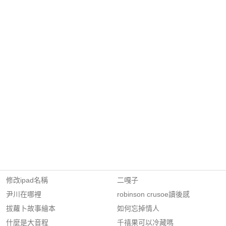
修改ipad名稱
二嘎子
尹川在哪裡
robinson crusoe讀後感
拔蘿卜故事繪本
如何忘掉情人
什麼是大音程
千禧果可以冷藏嗎