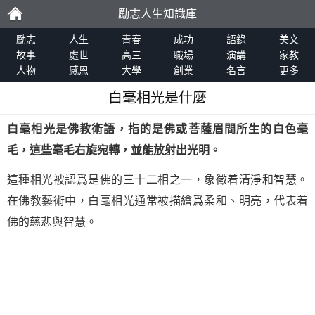
勵志人生知識庫
勵
勵志
人生
青春
成功
語錄
美文
故事
處世
高三
職場
演講
家教
人物
感恩
大學
創業
名言
更多
志
白毫相光是什麼
白毫相光是佛教術語，指的是佛或菩薩眉間所生的白色毫
毛，這些毫毛右旋宛轉，並能放射出光明。
這種相光被認爲是佛的三十二相之一，象徵着清淨和智慧。
在佛教藝術中，白毫相光通常被描繪爲柔和、明亮，代表着
佛的慈悲與智慧。