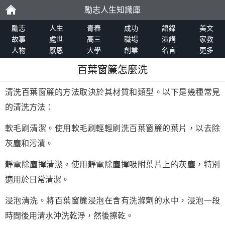
勵志人生知識庫
勵
勵志
人生
青春
成功
語錄
美文
故事
處世
高三
職場
演講
家教
人物
感恩
大學
創業
名言
更多
志
百葉窗簾怎麼洗
清洗百葉窗簾的方法取決於其材質和類型。以下是幾種常見
的清洗方法：
軟毛刷清潔。使用軟毛刷輕輕刷洗百葉窗簾的葉片，以去除
灰塵和污漬。
靜電除塵撣清潔。使用靜電除塵撣吸附葉片上的灰塵，特別
適用於日常清潔。
浸泡清洗。將百葉窗簾浸泡在含有洗滌劑的水中，浸泡一段
時間後用清水沖洗乾淨，然後擦乾。