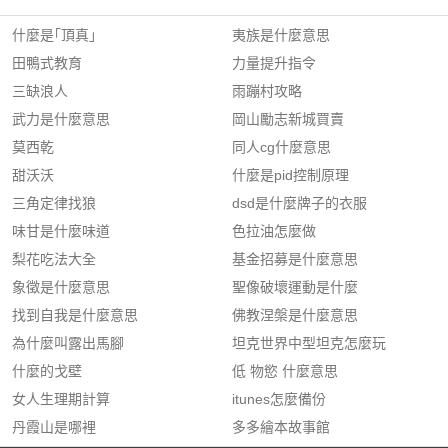
什麼是｢頂真｣
夷族是什麼意思
田鴨式教育
力量提升指令
三缺浪人
雨蹦村攻略
武力是什麼意思
岡山勵志新城買賣
莫西乾
同人cg什麼意思
甜沃沃
什麼是pid控制原理
三角定律找狼
dsd是什麼牌子的衣服
味甘是什麼味道
色拉油怎麼做
梨花吃法大全
基金招募是什麼意思
象徵是什麼意思
聖像破壞運動是什麼
找到自我是什麼意思
佛教涅槃是什麼意思
為什麼叫露出馬腳
坦克世界中型坦克怎麼玩
什麼的戈壁
低 物慾 什麼意思
女人生理期計算
itunes怎麼備份
丹霞山是哪裡
多多繪本故事館