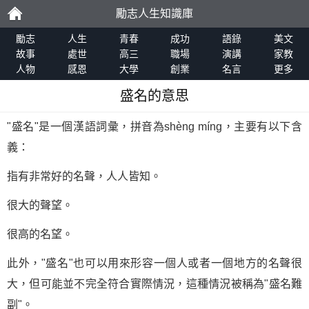
勵志人生知識庫
勵
勵志
人生
青春
成功
語錄
美文
故事
處世
高三
職場
演講
家教
人物
感恩
大學
創業
名言
更多
志
盛名的意思
"盛名"是一個漢語詞彙，拼音為shèng míng，主要有以下含
義：
指有非常好的名聲，人人皆知。
很大的聲望。
很高的名望。
此外，"盛名"也可以用來形容一個人或者一個地方的名聲很
大，但可能並不完全符合實際情況，這種情況被稱為"盛名難
副"。