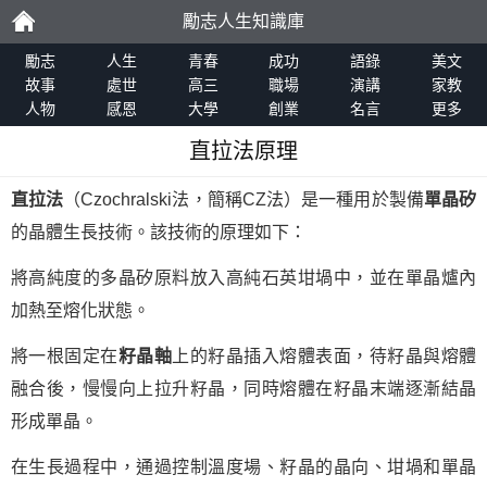
勵志人生知識庫
勵
勵志
人生
青春
成功
語錄
美文
故事
處世
高三
職場
演講
家教
人物
感恩
大學
創業
名言
更多
志
直拉法原理
直拉法
（Czochralski法，簡稱CZ法）是一種用於製備
單晶矽
的晶體生長技術。該技術的原理如下：
將高純度的多晶矽原料放入高純石英坩堝中，並在單晶爐內
加熱至熔化狀態。
將一根固定在
籽晶軸
上的籽晶插入熔體表面，待籽晶與熔體
融合後，慢慢向上拉升籽晶，同時熔體在籽晶末端逐漸結晶
形成單晶。
在生長過程中，通過控制溫度場、籽晶的晶向、坩堝和單晶