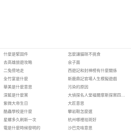
什麼是緊固件
怎麼讓貓咪不挑食
去高雄旅遊攻略
氽子面
二兔傍地走
西遊記和封神榜有什麼關係
全竹宴是什麼
新鹿鼎記官場人生模擬遊戲
華美是什麼意思
污染的原因
深藍是什麼黨
大偵探名人堂福爾摩斯探案四簽名
紫微大帝生日
大匠意思
酷蟲學校是什麼
攀岩鞋怎麼選
星螺多久刷新一次
杭州哪裡祛斑好
電是什麼時候發明的
沙巴克啥意思