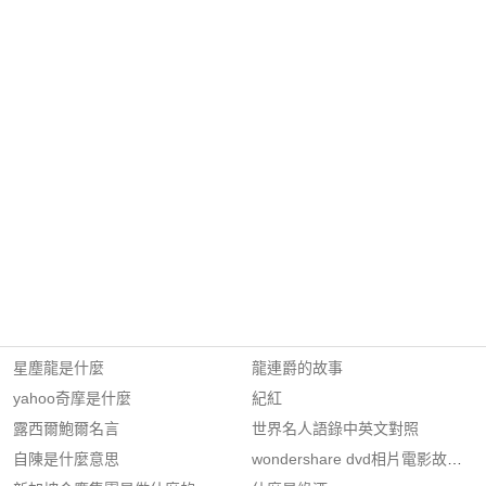
星塵龍是什麼
龍連爵的故事
yahoo奇摩是什麼
紀紅
露西爾鮑爾名言
世界名人語錄中英文對照
自陳是什麼意思
wondershare dvd相片電影故事