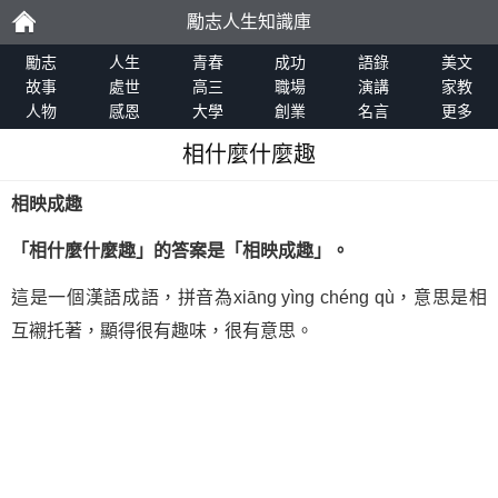
勵志人生知識庫
勵
勵志
人生
青春
成功
語錄
美文
故事
處世
高三
職場
演講
家教
人物
感恩
大學
創業
名言
更多
志
相什麼什麼趣
相映成趣
「相什麼什麼趣」的答案是「相映成趣」。
這是一個漢語成語，拼音為xiāng yìng chéng qù，意思是相
互襯托著，顯得很有趣味，很有意思。