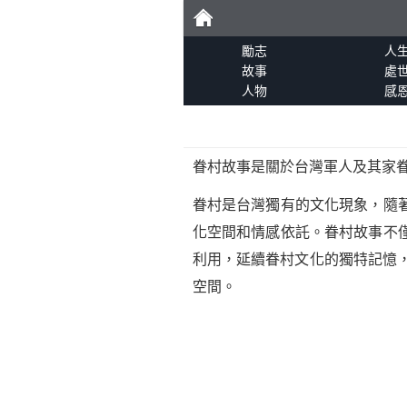
勵
勵志
人
故事
處
人物
感
志
眷村故事是關於台灣軍人及其家
眷村是台灣獨有的文化現象，隨
化空間和情感依託。眷村故事不
利用，延續眷村文化的獨特記憶
空間。