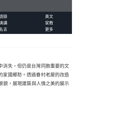
語錄
美文
演講
家教
名言
更多
中消失，但仍是台灣同胞重要的文
的家國鄉愁。透過眷村老屋的改造
景貌，展現建築與人情之美的展示