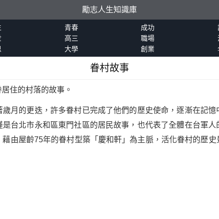
勵志人生知識庫
生
青春
成功
世
高三
職場
恩
大學
創業
眷村故事
眷居住的村落的故事。
著歲月的更迭，許多眷村已完成了他們的歷史使命，逐漸在記憶
僅是台北市永和區東門社區的居民故事，也代表了全體在台軍人
，藉由屋齡75年的眷村型築「慶和軒」為主脈，活化眷村的歷史