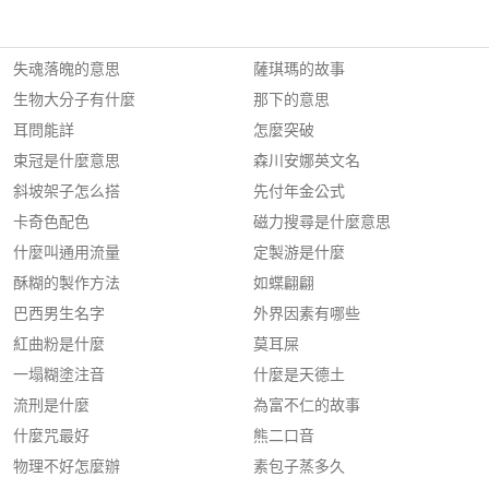
失魂落魄的意思
薩琪瑪的故事
生物大分子有什麼
那下的意思
耳問能詳
怎麼突破
束冠是什麼意思
森川安娜英文名
斜坡架子怎么搭
先付年金公式
卡奇色配色
磁力搜尋是什麼意思
什麼叫通用流量
定製游是什麼
酥糊的製作方法
如蝶翩翩
巴西男生名字
外界因素有哪些
紅曲粉是什麼
莫耳屎
一塌糊塗注音
什麼是天德土
流刑是什麼
為富不仁的故事
什麼咒最好
熊二口音
物理不好怎麼辦
素包子蒸多久