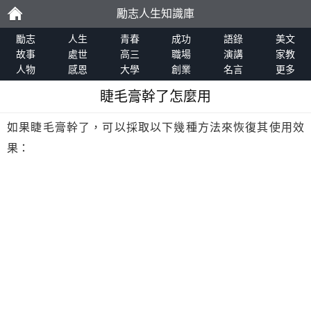
勵志人生知識庫
勵
勵志
人生
青春
成功
語錄
美文
故事
處世
高三
職場
演講
家教
人物
感恩
大學
創業
名言
更多
志
睫毛膏幹了怎麼用
如果睫毛膏幹了，可以採取以下幾種方法來恢復其使用效
果：