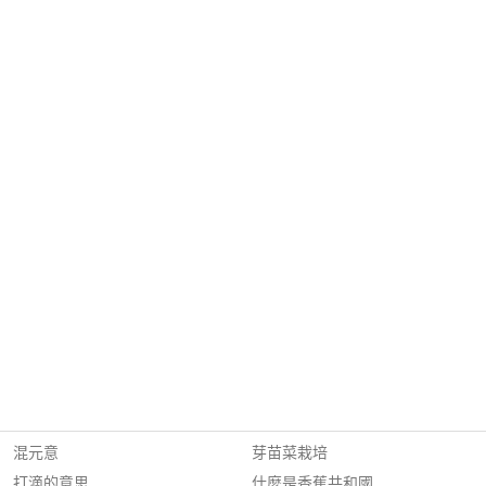
混元意
芽苗菜栽培
打滴的意思
什麼是香蕉共和國