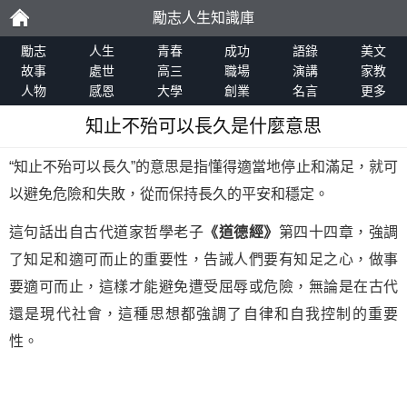
勵志人生知識庫
勵
勵志
人生
青春
成功
語錄
美文
故事
處世
高三
職場
演講
家教
人物
感恩
大學
創業
名言
更多
志
知止不殆可以長久是什麼意思
“知止不殆可以長久”的意思是指懂得適當地停止和滿足，就可
以避免危險和失敗，從而保持長久的平安和穩定。
這句話出自古代道家哲學老子
《道德經》
第四十四章，強調
了知足和適可而止的重要性，告誡人們要有知足之心，做事
要適可而止，這樣才能避免遭受屈辱或危險，無論是在古代
還是現代社會，這種思想都強調了自律和自我控制的重要
性。