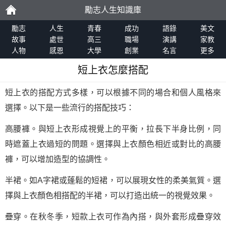
勵志人生知識庫
勵
勵志
人生
青春
成功
語錄
美文
故事
處世
高三
職場
演講
家教
人物
感恩
大學
創業
名言
更多
志
短上衣怎麼搭配
短上衣的搭配方式多樣，可以根據不同的場合和個人風格來
選擇。以下是一些流行的搭配技巧：
高腰褲。與短上衣形成視覺上的平衡，拉長下半身比例，同
時遮蓋上衣過短的問題。選擇與上衣顏色相近或對比的高腰
褲，可以增加造型的協調性。
半裙。如A字裙或蓬鬆的短裙，可以展現女性的柔美氣質。選
擇與上衣顏色相搭配的半裙，可以打造出統一的視覺效果。
疊穿。在秋冬季，短款上衣可作為內搭，與外套形成疊穿效