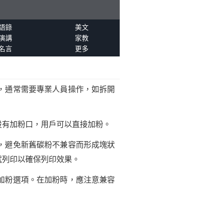
語錄
美文
演講
家教
名言
更多
，通常需要專業人員操作，如拆開
設有加粉口，用戶可以直接加粉。
，避免新舊碳粉不兼容而形成塊狀
試列印以確保列印效果。
加粉選項。在加粉時，應注意兼容