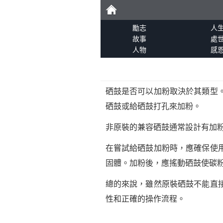
勵
勵志
人
故事
處
人物
感
志
硒鼓是否可以加粉取決於其類型
硒鼓或給硒鼓打孔來加粉。
非原裝的兼容硒鼓通常設計有加
在嘗試給硒鼓加粉時，應確保使
固體。加粉後，應搖動硒鼓使碳
總的來說，雖然原裝硒鼓不能直
性和正確的操作流程。