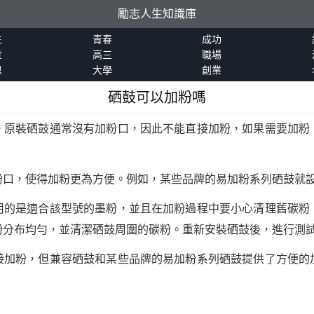
勵志人生知識庫
生
青春
成功
世
高三
職場
恩
大學
創業
硒鼓可以加粉嗎
。原裝硒鼓通常沒有加粉口，因此不能直接加粉，如果需要加粉
粉口，使得加粉更為方便。例如，某些品牌的易加粉系列硒鼓就
用的是適合該型號的墨粉，並且在加粉過程中要小心清理舊碳粉
粉分布均勻，並清潔硒鼓周圍的碳粉。重新安裝硒鼓後，進行測
接加粉，但兼容硒鼓和某些品牌的易加粉系列硒鼓提供了方便的