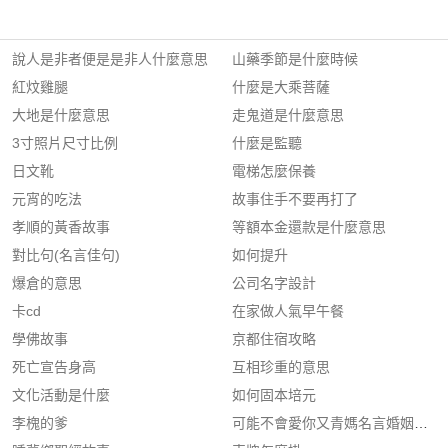
說人是非者便是是非人什麼意思
山藥季節是什麼時候
紅炆雞腿
什麼是大乘菩薩
大地是什麼意思
走鬼道是什麼意思
3寸照片尺寸比例
什麼是監聽
日文靴
電梯怎麼保養
元宵的吃法
故事住手不要再打了
孝順的黃香故事
等額本金還款是什麼意思
對比句(名言佳句)
如何提升
爆倉的意思
公司名字設計
卡cd
在家做人氣早午餐
學佛故事
京都住宿攻略
死亡宣告身高
互相珍重的意思
文化活動是什麼
如何固本培元
李槐的爹
可能不會愛你又青媽名言婚姻不是