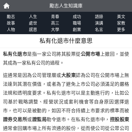
勵志人生知識庫
勵
勵志
人生
青春
成功
語錄
美文
故事
處世
高三
職場
演講
家教
人物
感恩
大學
創業
名言
更多
志
私有化退市什麼意思
私有化退市
是指一家公司將其股票從
公開市場
上撤回，並使
其成為一家私有公司的過程。
這通常是因為公司管理層或
大股東
認為公司在公開市場上無
法達到其潛在價值，或者為了避免上市公司必須滿足的嚴格
法規和透明度要求。私有化退市可以是主動進行的，比如公
司基於戰略調整、經營狀況或套利機會等自身原因選擇退
市，也可以是被動的，如因不符合持續上市要求的標準而被
證券交易所
或
證監局
勒令退市。在私有化退市中，
控股股東
通常會回購市場上所有流通的股份，從而使公司從公眾公司