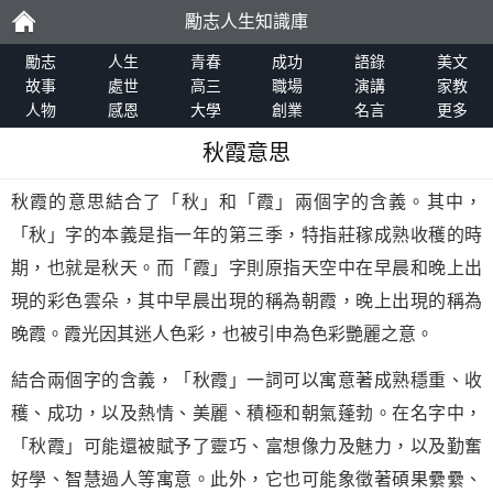
勵志人生知識庫
勵
勵志
人生
青春
成功
語錄
美文
故事
處世
高三
職場
演講
家教
人物
感恩
大學
創業
名言
更多
志
秋霞意思
秋霞的意思結合了「秋」和「霞」兩個字的含義。其中，
「秋」字的本義是指一年的第三季，特指莊稼成熟收穫的時
期，也就是秋天。而「霞」字則原指天空中在早晨和晚上出
現的彩色雲朵，其中早晨出現的稱為朝霞，晚上出現的稱為
晚霞。霞光因其迷人色彩，也被引申為色彩艷麗之意。
結合兩個字的含義，「秋霞」一詞可以寓意著成熟穩重、收
穫、成功，以及熱情、美麗、積極和朝氣蓬勃。在名字中，
「秋霞」可能還被賦予了靈巧、富想像力及魅力，以及勤奮
好學、智慧過人等寓意。此外，它也可能象徵著碩果纍纍、