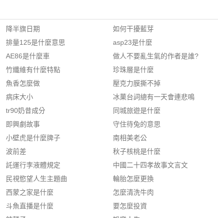
降半旗日期
如何干擾藍芽
排量125是什麼意思
asp23是什麼
AE86是什麼車
做人不要亂生氣的作者是誰?
竹纖維有什麼特點
珍珠層是什麼
魚香怎麼做
壓克力膜撕不掉
病床大小
冰菓台詞總有一天會連悲鳴
tr90奶昔成分
同城旅遊是什麼
即興劇故事
守住待兔的意思
小壁虎是什麼牌子
南相美老公
波前差
秋子核桃是什麼
託運行李液體規定
中國二十四孝故事文言文
民視慾望人生主題曲
輪胎怎麼更換
西蒙之家是什麼
怎麼清洗牛肉
斗魚直播是什麼
要怎麼投資