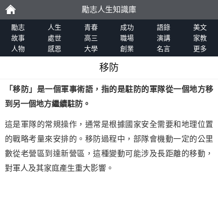
勵志人生知識庫
勵
勵志
人生
青春
成功
語錄
美文
故事
處世
高三
職場
演講
家教
人物
感恩
大學
創業
名言
更多
志
移防
「
移防
」是一個軍事術語，指的是駐防的軍隊從一個地方移
到另一個地方繼續駐防。
這是軍隊的常規操作，通常是根據國家安全需要和地理位置
的戰略考量來安排的。移防過程中，部隊會機動一定的公里
數從老營區到達新營區，這種變動可能涉及長距離的移動，
對軍人及其家庭產生重大影響。