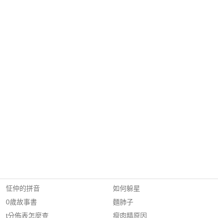
怔仲的拼音
如何躲星
0歲故事書
麵肺子
t分佈表怎麼查
瘦肉精原因