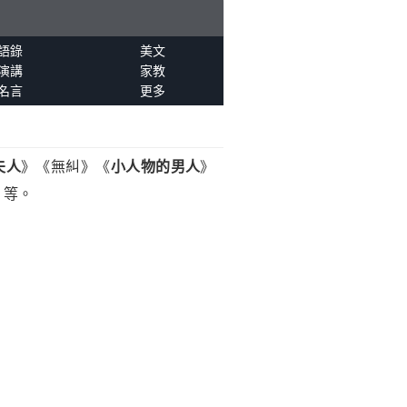
語錄
美文
演講
家教
名言
更多
夫人
》《無糾》《
小人物的男人
》
》等。