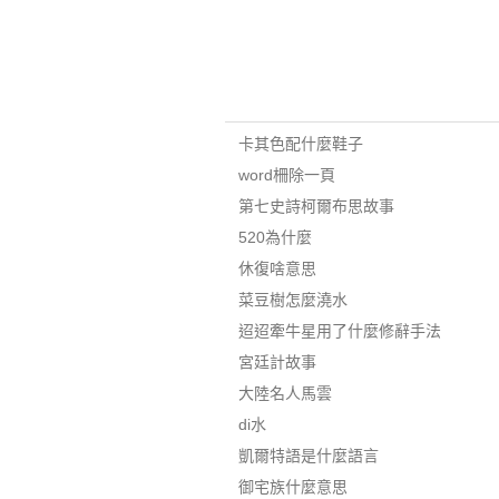
卡其色配什麼鞋子
word柵除一頁
第七史詩柯爾布思故事
520為什麼
休復啥意思
菜豆樹怎麼澆水
迢迢牽牛星用了什麼修辭手法
宮廷計故事
大陸名人馬雲
di水
凱爾特語是什麼語言
御宅族什麼意思