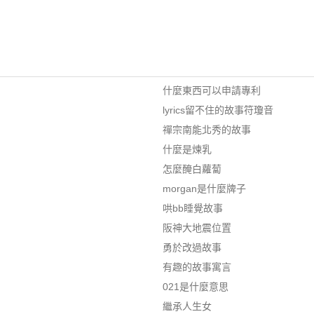
什麼東西可以申請專利
lyrics留不住的故事符瓊音
禪宗南能北秀的故事
什麼是煉乳
怎麼醃白蘿蔔
morgan是什麼牌子
哄bb睡覺故事
阪神大地震位置
勇於改過故事
有趣的故事寓言
021是什麼意思
繼承人生女