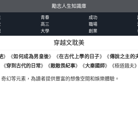
勵志人生知識庫
生
青春
成功
世
高三
職場
恩
大學
創業
穿越文耽美
葩
》《
如何成為男皇後
》《
在古代上學的日子
》《
傳說之主的
》《
穿到古代的日常
》《
敵敵畏紀事
》《
大秦國師
》《極道餓夫
、奇幻等元素，為讀者提供豐富的想像空間和娛樂體驗。