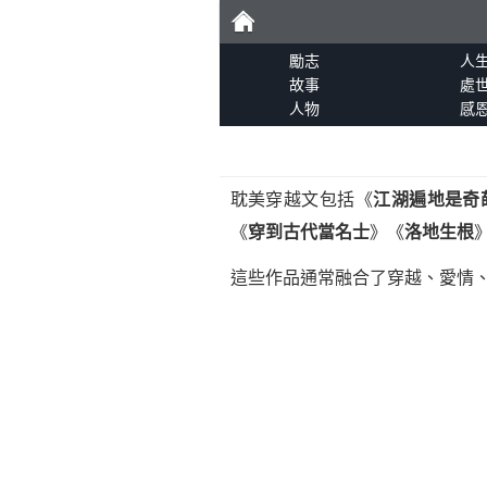
勵
勵志
人
故事
處
人物
感
志
耽美穿越文包括《
江湖遍地是奇
《
穿到古代當名士
》《
洛地生根
這些作品通常融合了穿越、愛情