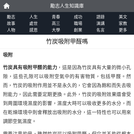
勵志人生知識庫
勵
勵志
人生
青春
成功
語錄
美文
故事
處世
高三
職場
演講
家教
人物
感恩
大學
創業
名言
更多
志
竹炭吸附甲醛嗎
吸附
竹炭具有吸附甲醛的能力
，這是因為竹炭具有大量的微小孔
隙，這些孔隙可以吸附空氣中的有害物質，包括甲醛。然
而，竹炭的吸附作用並不是永久的，它會因為飽和而失去吸
附能力，因此需要定期更換。此外，竹炭的吸附效果還會受
到周圍環境濕度的影響，濕度大時可以吸收更多的水分，而
在乾燥環境中則會釋放出吸附的水分，這一特性也可以用來
調節空氣濕度。
需要注意的是，雖然竹炭可以吸附甲醛，但它並不能從根本