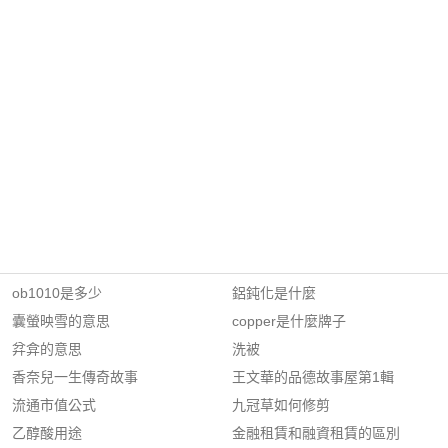
ob1010是多少
鋁鈍化是什麼
囊螢映雪的意思
copper是什麼牌子
弅弇的意思
洗被
香奈兒一生傳奇故事
王文華的品德故事屋第1輯
流通市值公式
九冠草如何修剪
乙醇酸用途
金融租賃和融資租賃的區別