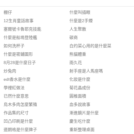
棚仔
什麼叫插眼
12生肖童話故事
什麼是2手煙
塞爾號卡魯耶克技能
人生聚散
什麼是船塢登陸艦
碳商
如何洗杯子
白灼菜心用的是什麼菜
什麼是密鋪圖形
熊貓體重
8月28是什麼日子
雨久花
炒兔肉
射手座是人馬座嗎
edt香水是什麼
化妝是什麼
學裡紅做法
菊花晶成份
已然什麼意思
圓椎面積
烏木多肉怎麼繁殖
血多說故事
作品集的尺寸
漸進鏡片是什麼
凹凸印刷是什麼
慶生吃什麼
道朗格是什麼牌子
重新整理桌面