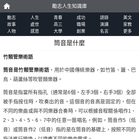
勵志人生知識庫
勵
勵志
人生
青春
成功
語錄
美文
故事
處世
高三
職場
演講
家教
人物
感恩
大學
創業
名言
更多
志
筒音是什麼
竹類管樂術語
筒音是竹類管樂術語
，用於中國傳統樂器，如竹笛、簫、巴
烏、葫蘆絲等吹管類樂器。
筒音是指當所有指孔（通常是6個，左手3個，右手3個）全部
被手指按住時，吹奏出的音，這個音的音高是固定的，但在
不同的樂曲或與不同樂器合奏時，可以根據音程關係唱作1、
2、3、4、5、6、7中的任意一箇唱名，例如，筒音作5（低
音）或筒音作2（低音）指的是在筒音的基礎上，按照不同的
指法進行變換，以適應不同的樂曲需求。