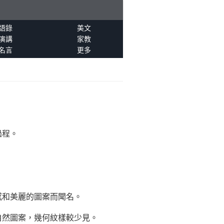
語錄
美文
演講
家教
名言
更多
過程。
感和美麗的圖案而聞名。
自然圖案，幾何紋樣較少見。