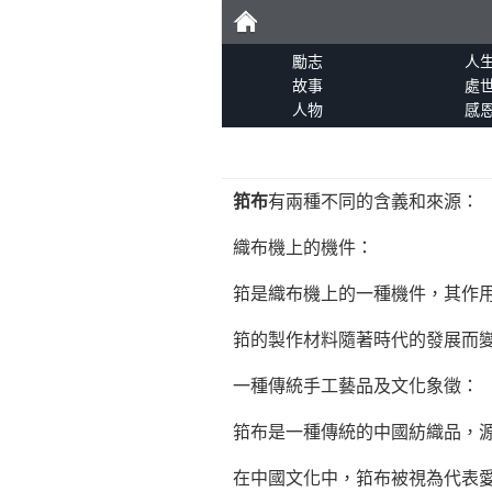
勵
勵志
人
故事
處
人物
感
志
筘布
有兩種不同的含義和來源：
織布機上的機件：
筘是織布機上的一種機件，其作
筘的製作材料隨著時代的發展而
一種傳統手工藝品及文化象徵：
筘布是一種傳統的中國紡織品，
在中國文化中，筘布被視為代表