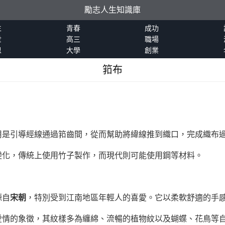
勵志人生知識庫
生
青春
成功
世
高三
職場
恩
大學
創業
筘布
用是引導經線通過筘齒間，從而幫助將緯線推到織口，完成織布
變化，傳統上使用竹子製作，而現代則可能使用鋼等材料。
源自
宋朝
，特別受到江南地區年輕人的喜愛。它以柔軟舒適的手
愛情的象徵，其紋樣多為纏綿、流暢的植物紋以及蝴蝶、花鳥等